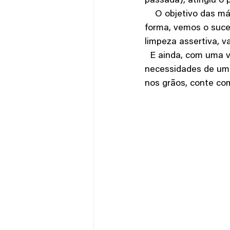
passada), atingiu o
    O objetivo das máquinas é que seja possível atingir menos de 1% de impurezas, dessa 
forma, vemos o suc
limpeza assertiva, v
  E ainda, com uma variedade de peneiras, ela pode ser ajustada para atender as 
necessidades de uma
nos grãos, conte co