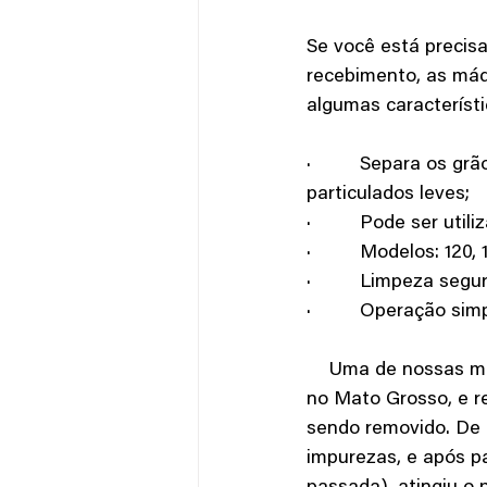
Se você está precis
recebimento, as máqu
algumas característi
·         Separa os 
particulados leves;
·         Pode ser ut
·         Modelos: 120
·         Limpeza se
·         Operação si
    Uma de nossas máquinas (modelo de 250 ton/h), foi entregue para um cliente de Sinop, 
no Mato Grosso, e r
sendo removido. De 
impurezas, e após p