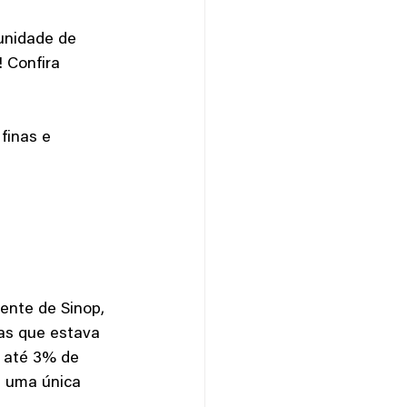
unidade de 
 Confira 
finas e 
as que estava 
 até 3% de 
m uma única 