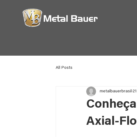
All Posts
metalbauerbrasil
21
Conheça 
Axial-Fl