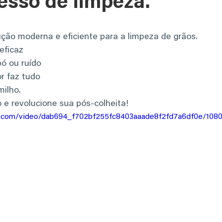
esso de limpeza.
ução moderna e eficiente para a limpeza de grãos.
eficaz
ó ou ruído
r faz tudo
milho.
 e revolucione sua pós-colheita!
ic.com/video/dab694_f702bf255fc8403aaade8f2fd7a6df0e/108