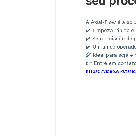
seu proc
A Axial-Flow é a sol
✔️ Limpeza rápida e 
✔️ Sem emissão de p
✔️ Um único operado
🌾 Ideal para soja e 
👉 Entre em contato
https://video.wixstat